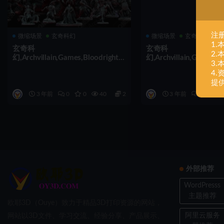
注
微缩场景
玄奇科幻
微缩场景
玄奇科幻
1
玄奇科
玄奇科
2
幻,Archvillain,Games,Bloodright,R
幻,Archvillain,Games,Bl
3
ed,Reign,组装
ed,Reign,组装
4
提
3 年前
0
0
40
2
3 年前
0
0
外部推荐
WordPresss
主题推荐
欧耶3D（Ouye）致力于精品3D打印资源的网站，
阿里云服务
网站以3D文件、学习交流、经验分享、产品展示、