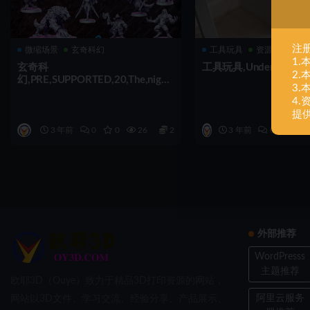
注
微缩场景
玄奇科幻
工具玩具
资源下载
1
玄奇科
工具玩具,Under,Desk,D
2
幻,PRE,SUPPORTED,20,The,night,
3
under,the,bloody,moon,January,2
4
021,RNEstudio,组装
提
3 年前
0
0
26
2
3 年前
0
0
外部推荐
WordPresss
主题推荐
欧耶3D（Ouye）致力于精品3D打印资源的网站，
阿里云服务
网站以3D文件、学习交流、经验分享、产品展示、