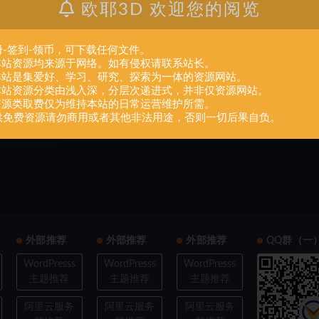
欧耶3D 欢迎您的阅览
册-签到-领币，可下载任何文件。
.本站资源均来源于网络。如有侵权请联系站长。
rawer,组装
.本站是集爱好、学习、研究、探索为一体的资源网站。
.本站资源分类由浅入深，分层次递进式，并非仅资源网站。
.资源类取费仅为维持本站的日常运营维护所需。
供免费资源请勿商用或者其他非法用途，否则一切后果自负。
61
免费
外部推荐
外部推荐
外部推荐
QQ群（一
WordPresss
WordPresss
WordPresss
主题推荐
主题推荐
主题推荐
阿里云服务
阿里云服务
阿里云服务