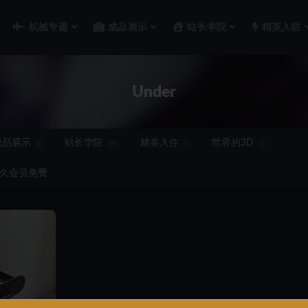
机械专题
成品展示
站长学院
精英入驻
Under
成品展示
站长学院
精英入住
世界的3D
0
98
0
2
久会员免费