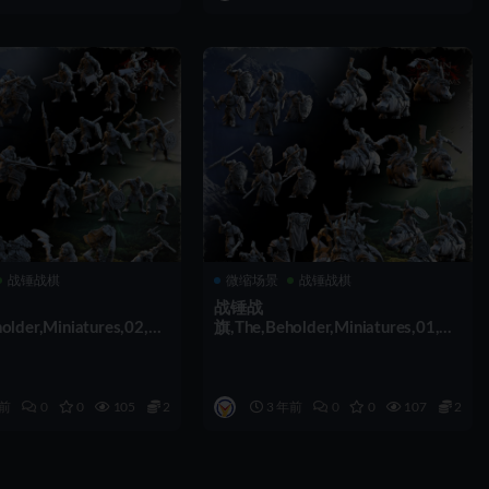
战锤战棋
微缩场景
战锤战棋
战锤战
older,Miniatures,02,23
旗,The,Beholder,Miniatures,01,23
,组装
年前
0
0
105
2
3 年前
0
0
107
2