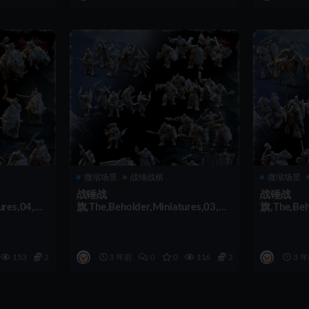
微缩场景
战锤战棋
微缩场景
战锤战
战锤战
ures,04,23
旗,The,Beholder,Miniatures,03,23
旗,The,Beh
,组装
,组装
153
2
3 年前
0
0
116
2
3 