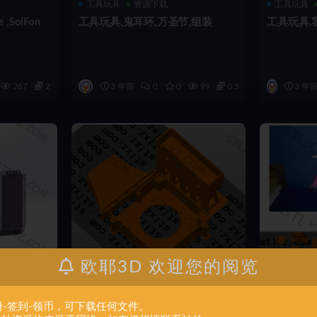
工具玩具
资源下载
工具玩具
,SoiFon
工具玩具,鬼耳环,万圣节,组装
工具玩具,
287
2
3 年前
0
0
99
0.5
3 年
欧耶3D 欢迎您的阅览
工具玩具
资源下载
工具玩具
,底座,组装
工具玩具,拓竹,辅助,散热,风扇,已绘
工具玩具,守望
制支撑,组装
册-签到-领币，可下载任何文件。