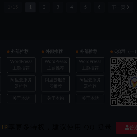
1/15
1
2
3
4
5
6
下一页
外部推荐
外部推荐
外部推荐
QQ群（一
WordPresss
WordPresss
WordPresss
主题推荐
主题推荐
主题推荐
阿里云服务
阿里云服务
阿里云服务
器推荐
器推荐
器推荐
关于本站
关于本站
关于本站
IP
享更多特权，建议使用 QQ 登录
ght © 2022
欧耶3D
- All rights reserved
|
豫ICP备202103XXXX号-X
|
经验交流探
普