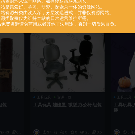
.本站资源均来源于网络。如有侵权请联系站长。
.本站是集爱好、学习、研究、探索为一体的资源网站。
.本站资源分类由浅入深，分层次递进式，并非仅资源网站。
43
0.5
3 年前
0
0
31
0.5
3 年
.资源类取费仅为维持本站的日常运营维护所需。
供免费资源请勿商用或者其他非法用途，否则一切后果自负。
工具玩具
资源下载
工具玩具
组装
工具玩具,娃娃屋, 微型,办公椅,组装
工具玩具,
装
43
0.5
3 年前
0
0
25
0.5
3 年