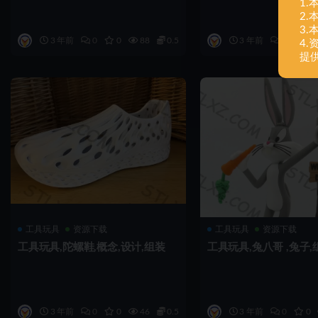
1
2
3
3 年前
0
0
88
0.5
3 年前
0
0
4
提
工具玩具
资源下载
工具玩具
资源下载
工具玩具,陀螺鞋,概念,设计,组装
工具玩具,兔八哥 ,兔子,
3 年前
0
0
46
0.5
3 年前
0
0