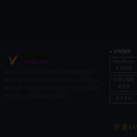
外部推荐
WordPresss
主题推荐
欧耶3D（Ouye）致力于精品3D打印资源的网站，
阿里云服务
网站以3D文件、学习交流、经验分享、产品展示、
器推荐
精英入驻、科技前沿等为主要内容，以“共享创造价
值”为理念，以“尊重原创”为准则。
关于本站
开通SV
Copyri