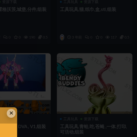
资源下载
工具玩具
资源下载
霍格沃茨,城堡,分件,组装
工具玩具,猫,纸巾,盒,stl,组装
前
0
0
190
0.5
3 年前
0
0
117
0.5
×
资源下载
工具玩具
资源下载
先锋, DVA , V1,组装
工具玩具,青蛙,吃,苍蝇 ,一体,打印,
可活动,组装