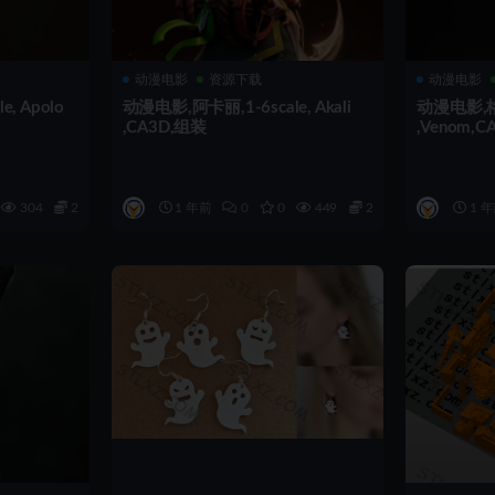
动漫电影
资源下载
动漫电影
, Apolo
动漫电影,阿卡丽,1-6scale, Akali
动漫电影,格温,
,CA3D,组装
,Venom,
304
2
1 年前
0
0
449
2
1 