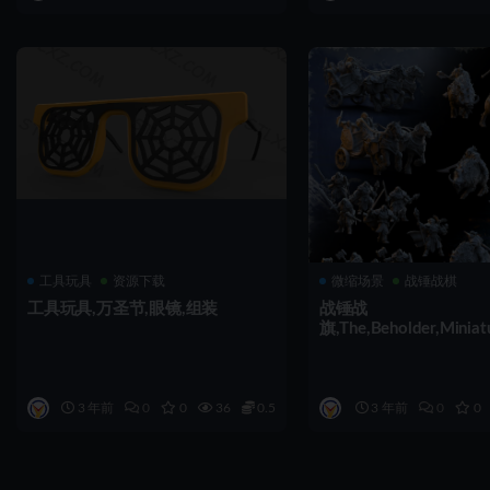
工具玩具
资源下载
微缩场景
战锤战棋
工具玩具,万圣节,眼镜,组装
战锤战
旗,The,Beholder,Miniat
,组装
3 年前
0
0
36
0.5
3 年前
0
0