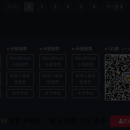
1/11
1
2
3
4
5
6
下一页
外部推荐
外部推荐
外部推荐
QQ群（一
WordPresss
WordPresss
WordPresss
主题推荐
主题推荐
主题推荐
阿里云服务
阿里云服务
阿里云服务
器推荐
器推荐
器推荐
关于本站
关于本站
关于本站
IP
享更多特权，建议使用 QQ 登录
ght © 2022
欧耶3D
- All rights reserved
|
豫ICP备202103XXXX号-X
|
经验交流探
普