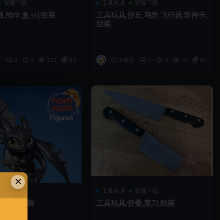
资源下载
工具玩具
资源下载
,纸巾,盒,stl,组装
工具玩具,沙丘,鸟类,飞行器,套件卡,
组装
前
0
0
117
0.5
3 年前
0
0
75
0.5
×
资源下载
工具玩具
资源下载
无牙仔,组装
工具玩具,折叠,菜刀,组装