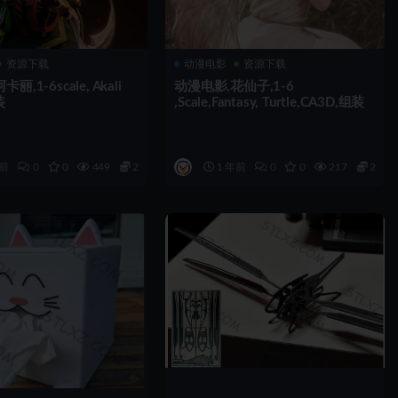
资源下载
动漫电影
资源下载
,1-6scale, Akali
动漫电影,花仙子,1-6
装
,Scale,Fantasy, Turtle,CA3D,组装
年前
0
0
449
2
1 年前
0
0
217
2