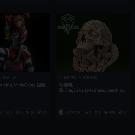
资源下载
动漫电影
资源下载
rida,MinisGaige,组装
动漫电
影,The,Call,of,Madness,Death,whi
stle,组装
前
0
0
56
0.5
3 年前
0
0
408
0.5