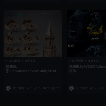
建筑地形
资源下载
动漫电影
资源下载
建筑地
动漫电影,WICKED,Beast,
形,CobraMode,Bases,and,Terrain,
组装
32,@tridrob,组装
3 年前
0
0
59
0.5
3 年前
0
0