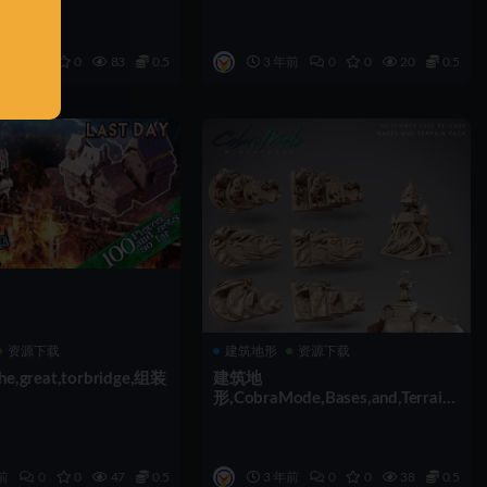
前
0
0
83
0.5
3 年前
0
0
20
0.5
资源下载
建筑地形
资源下载
,great,torbridge,组装
建筑地
形,CobraMode,Bases,and,Terrain,
33,@tridrob,组装
前
0
0
47
0.5
3 年前
0
0
38
0.5