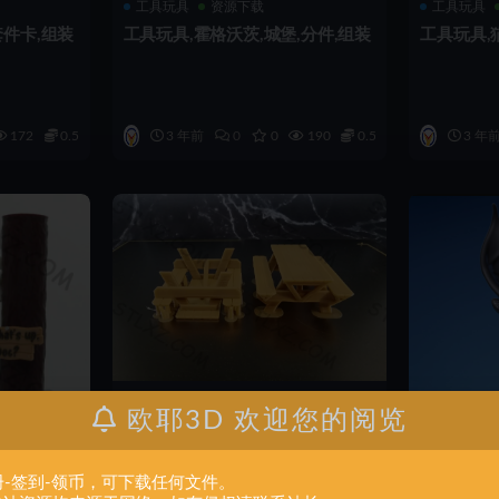
工具玩具
资源下载
工具玩具
套件卡,组装
工具玩具,霍格沃茨,城堡,分件,组装
工具玩具,猫
172
0.5
3 年前
0
0
190
0.5
3 年
欧耶3D 欢迎您的阅览
工具玩具
资源下载
工具玩具
组装
工具玩具,娃娃屋,野餐,桌,组装
工具玩具,
册-签到-领币，可下载任何文件。