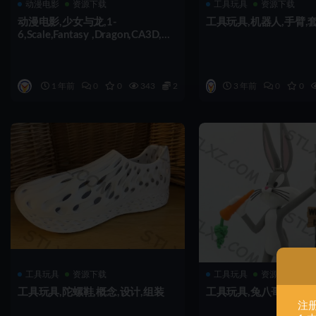
动漫电影
资源下载
工具玩具
资源下载
动漫电影,少女与龙,1-
工具玩具,机器人,手臂,
6,Scale,Fantasy ,Dragon,CA3D,组
装
1 年前
0
0
343
2
3 年前
0
0
工具玩具
资源下载
工具玩具
资源下载
工具玩具,陀螺鞋,概念,设计,组装
工具玩具,兔八哥 ,兔子,
注