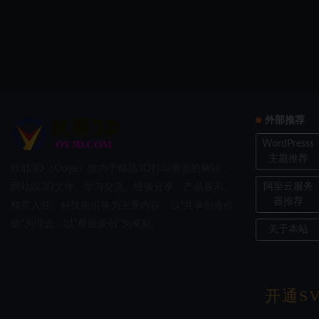
外部推荐
WordPresss
主题推荐
欧耶3D（Ouye）致力于精品3D打印资源的网站，
阿里云服务
网站以3D文件、学习交流、经验分享、产品展示、
器推荐
精英入驻、科技前沿等为主要内容，以“共享创造价
值”为理念，以“尊重原创”为准则。
关于本站
开通SV
Copyri