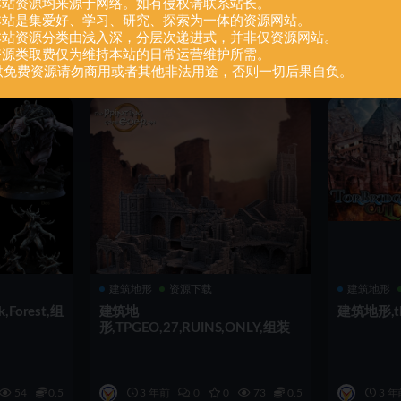
.本站资源均来源于网络。如有侵权请联系站长。
.本站是集爱好、学习、研究、探索为一体的资源网站。
.本站资源分类由浅入深，分层次递进式，并非仅资源网站。
43
0.5
3 年前
0
0
53
0.5
3 年
.资源类取费仅为维持本站的日常运营维护所需。
供免费资源请勿商用或者其他非法用途，否则一切后果自负。
建筑地形
资源下载
建筑地形
,Forest,组
建筑地
建筑地形,the
形,TPGEO,27,RUINS,ONLY,组装
54
0.5
3 年前
0
0
73
0.5
3 年