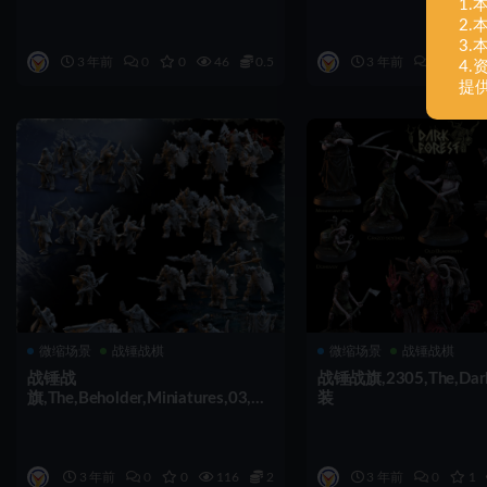
1
2
3
3 年前
0
0
46
0.5
3 年前
0
0
4
提
微缩场景
战锤战棋
微缩场景
战锤战棋
战锤战
战锤战旗,2305,The,Dark
旗,The,Beholder,Miniatures,03,23
装
,组装
3 年前
0
0
116
2
3 年前
0
1