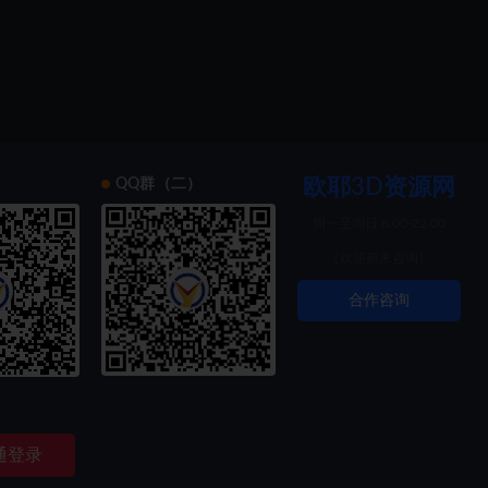
欧耶3D资源网
）
QQ群（二）
周一至周日 8:00-22:00
（欢迎前来咨询）
合作咨询
索创新
通登录