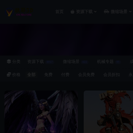
首页
资源下载
微缩场景
全部
分类
资源下载
微缩场景
机械专题
4917
423
95
价格
全部
免费
付费
会员免费
会员折扣
永