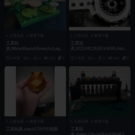
工具玩具
资源下载
工具玩具
资源下载
工具玩
工具玩
具,Water,lily,and,flower,for,Lego,
具,VJ23,MC28,RGV,NSR,clutch,
Duplo,6177537,组装
holder,6117551,组装
3 年前
0
0
233
0.5
3 年前
0
0
349
0.5
工具玩具
资源下载
工具玩具
资源下载
工具玩具,vase,6176959,组装
工具玩
具,Vallejo,Citadel,Paint,Shelf,59