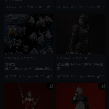
1 年前
0
0
350
2
3 年前
0
1
56
0.5
微缩场景
战锤战棋
动漫电影
资源下载
战锤战
动漫电影,Nerikson,Kwan,Yen,组
旗,The,Beholder,Miniatures,04,2
装
3,组装
3 年前
0
0
153
2
3 年前
0
0
80
0.5