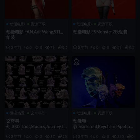
动漫电影
资源下载
动漫电影
资源下载
动漫电影,FAN,Ada,Wang,STL,,
动漫电影,ESMonster,2B,组装
组装
3 年前
0
0
76
0.5
3 年前
0
0
59
0.5
微缩场景
玄奇科幻
动漫电影
资源下载
玄奇科
动漫电
幻,J002,Loot,Studios,Journey,To,
影,Skulldroid,Keychain,PipeCox,
Nidavellir,52.2G,组装
组装
3 年前
0
2
87
20
3 年前
0
0
320
0.5