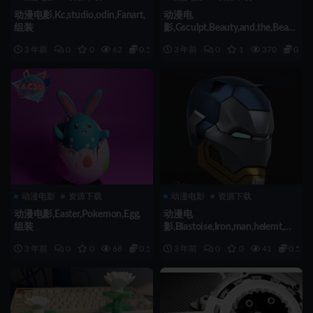
动漫电影,Kc,studio,odin,Fanart,
动漫电
组装
影,Gsculpt,Beauty,and,the,Beast,
组装
3 年前
0
0
62
0.5
3 年前
0
1
370
0.5
动漫电影
资源下载
动漫电影
资源下载
动漫电影,Easter,Pokemon,Egg,
动漫电
组装
影,Blastoise,Iron,man,helemt,组
装
3 年前
0
0
68
0.5
3 年前
0
0
41
0.5