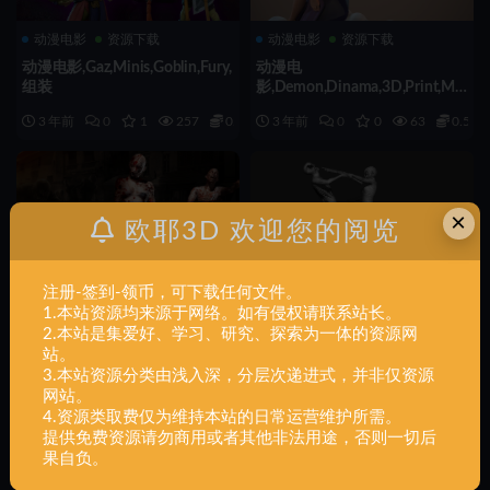
动漫电影
资源下载
动漫电影
资源下载
动漫电影,Gaz,Minis,Goblin,Fury,
动漫电
组装
影,Demon,Dinama,3D,Print,Mo
del,组装
3 年前
0
1
257
0.5
3 年前
0
0
63
0.5
×
欧耶3D 欢迎您的阅览
注册-签到-领币，可下载任何文件。
1.本站资源均来源于网络。如有侵权请联系站长。
2.本站是集爱好、学习、研究、探索为一体的资源网
动漫电影
资源下载
动漫电影
资源下载
站。
3.本站资源分类由浅入深，分层次递进式，并非仅资源
动漫电影,僵尸,X3,STL,组装
动漫电影,艾达王,场景,组装
网站。
4.资源类取费仅为维持本站的日常运营维护所需。
3 年前
0
0
202
0.5
3 年前
0
0
199
0.5
提供免费资源请勿商用或者其他非法用途，否则一切后
果自负。