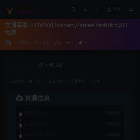
登录
全部
交通军事,[FOWW],Scenery,Parked,Vertibird,STL,
组装
交通军事
4 年前
0
60
0.5
详情介绍
常见问题
当前位置：
首页
资源下载
交通军事
正文
资源信息
普通用户特权：
0.5欧耶币
会员用户特权：
0.5欧耶币
永久会员用户特权：
0.5欧耶币