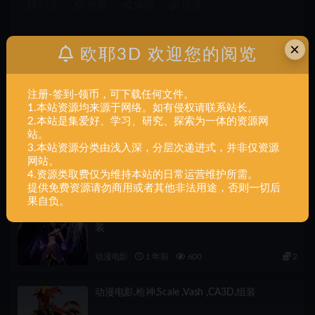
打赏
收藏
海报
链接
×
欧耶3D 欢迎您的阅览
上一篇
建筑地形,Ehecatl Shrine,组装
注册-签到-领币，可下载任何文件。
1.本站资源均来源于网络。如有侵权请联系站长。
2.本站是集爱好、学习、研究、探索为一体的资源网
下一篇
站。
交通军事,两栖车,模型,组装
3.本站资源分类由浅入深，分层次递进式，并非仅资源
网站。
4.资源类取费仅为维持本站的日常运营维护所需。
相关文章
提供免费资源请勿商用或者其他非法用途，否则一切后
果自负。
动漫电影,莫甘娜,1-6,scale ,Morgana ,CA3D,组
装
动漫电影
1 年前
600
2
动漫电影,枪神,Scale ,Vash ,CA3D,组装