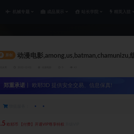
机械专题
成品展示
站长学院
精英入驻
动漫电影,among,us,batman,chamunizu
#
原创
功夫哥
2022-12-02
动漫电影
0
43
郑重承诺
丨 欧耶3D 提供安全交易、信息保真!
增值服务：
.5
欧耶币
【付费】开通VIP尊享特权
升级VIP