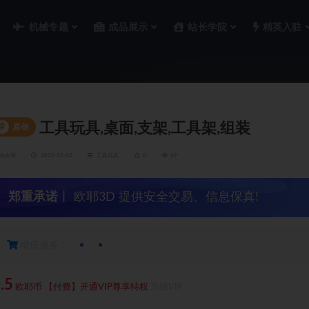
机械专题
成品展示
站长学院
精英入驻
工具玩具,桌面,支架,工具架,组装
#
原创
功夫哥
2022-12-02
工具玩具
0
49
郑重承诺
丨 欧耶3D 提供安全交易、信息保真!
增值服务：
.5
欧耶币
【付费】开通VIP尊享特权
升级VIP