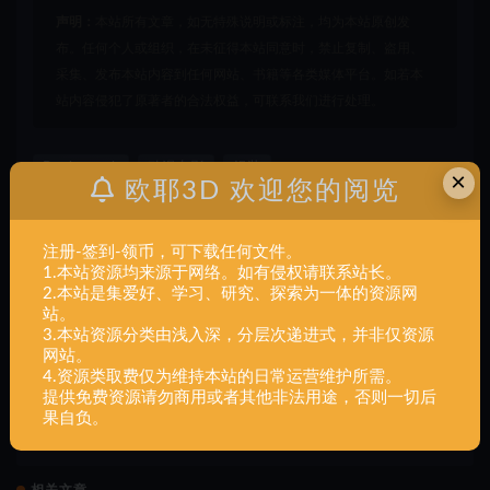
声明：
本站所有文章，如无特殊说明或标注，均为本站原创发
布。任何个人或组织，在未征得本站同意时，禁止复制、盗用、
采集、发布本站内容到任何网站、书籍等各类媒体平台。如若本
站内容侵犯了原著者的合法权益，可联系我们进行处理。
Boa hancock
动漫电影
组装
×
欧耶3D 欢迎您的阅览
打赏
收藏
海报
链接
注册-签到-领币，可下载任何文件。
1.本站资源均来源于网络。如有侵权请联系站长。
2.本站是集爱好、学习、研究、探索为一体的资源网
站。
上一篇
3.本站资源分类由浅入深，分层次递进式，并非仅资源
动漫电影,Black Panther (3Designs),组装
网站。
4.资源类取费仅为维持本站的日常运营维护所需。
提供免费资源请勿商用或者其他非法用途，否则一切后
果自负。
下一篇
动漫电影,Boba Fett,组装