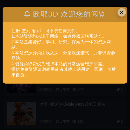
×
欧耶3D 欢迎您的阅览
上一篇
动漫电影,Cults – Shogun Gogeta,组装
注册-签到-领币，可下载任何文件。
1.本站资源均来源于网络。如有侵权请联系站长。
下一篇
2.本站是集爱好、学习、研究、探索为一体的资源网
动漫电影,Cyberpunk 2077,组装
站。
3.本站资源分类由浅入深，分层次递进式，并非仅资源
相关文章
网站。
4.资源类取费仅为维持本站的日常运营维护所需。
提供免费资源请勿商用或者其他非法用途，否则一切后
动漫电影,莫甘娜,1-6,scale ,Morgana ,CA3D,组
果自负。
装
动漫电影
1 年前
597
2
动漫电影,枪神,Scale ,Vash ,CA3D,组装
动漫电影
1 年前
350
2