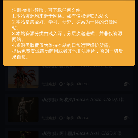
动漫电影,EllaArt_MinfiliaWardeFFXIV_V1,组装
注册-签到-领币，可下载任何文件。
1.本站资源均来源于网络。如有侵权请联系站长。
相关文章
2.本站是集爱好、学习、研究、探索为一体的资源网
站。
动漫电影,莫甘娜,1-6,scale ,Morgana ,CA3D,组
3.本站资源分类由浅入深，分层次递进式，并非仅资源
装
网站。
4.资源类取费仅为维持本站的日常运营维护所需。
动漫电影
1 年前
600
2
提供免费资源请勿商用或者其他非法用途，否则一切后
果自负。
动漫电影,枪神,Scale ,Vash ,CA3D,组装
动漫电影
1 年前
350
2
动漫电影,阿波罗,1-6scale, Apolo ,CA3D,组装
动漫电影
1 年前
304
2
动漫电影,阿卡丽,1-6scale, Akali ,CA3D,组装