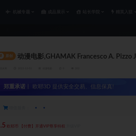
机械专题
成品展示
站长学院
精英入驻
动漫电影,GHAMAK Francesco A. Pizzo J
#
原创
功夫哥
2022-12-03
动漫电影
0
202
郑重承诺
丨 欧耶3D 提供安全交易、信息保真!
增值服务：
.5
欧耶币
【付费】开通VIP尊享特权
升级VIP