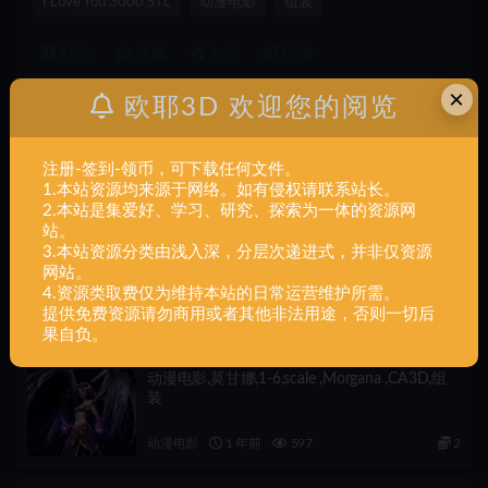
I Love You 3000 STL
动漫电影
组装
打赏
收藏
海报
链接
×
欧耶3D 欢迎您的阅览
上一篇
注册-签到-领币，可下载任何文件。
动漫电影,Hunter x Hunter – Gon Freecss (3D FanArt),
1.本站资源均来源于网络。如有侵权请联系站长。
组装
2.本站是集爱好、学习、研究、探索为一体的资源网
站。
3.本站资源分类由浅入深，分层次递进式，并非仅资源
下一篇
动漫电影,Ice Dragon (Father of Frost) Alt Pose,组装
网站。
4.资源类取费仅为维持本站的日常运营维护所需。
提供免费资源请勿商用或者其他非法用途，否则一切后
相关文章
果自负。
动漫电影,莫甘娜,1-6,scale ,Morgana ,CA3D,组
装
动漫电影
1 年前
597
2