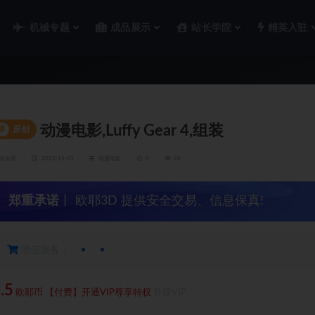
机械专题
成品展示
站长学院
精英入驻
动漫电影,Luffy Gear 4,组装
#
原创
功夫哥
2022-12-03
动漫电影
0
48
郑重承诺
丨 欧耶3D 提供安全交易、信息保真!
增值服务：
.5
欧耶币
【付费】开通VIP尊享特权
升级VIP