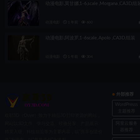
动漫电影,莫甘娜,1-6,scale ,Morgana ,CA3D,组
动漫电影
1 年前
600
动漫电影,阿波罗,1-6scale, Apolo ,CA3D,组装
动漫电影
1 年前
304
外部推荐
WordPresss
主题推荐
欧耶3D（Ouye）致力于精品3D打印资源的网站，
阿里云服务
网站以3D文件、学习交流、经验分享、产品展示、
器推荐
精英入驻、科技前沿等为主要内容，以“共享创造价
值”为理念，以“尊重原创”为准则。