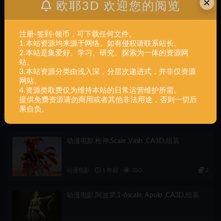
×
欧耶3D 欢迎您的阅览
Christmas Stormtrooper,组装
下一篇
注册-签到-领币，可下载任何文件。
动漫电影,Mafalda-Cube_001,组装
1.本站资源均来源于网络。如有侵权请联系站长。
2.本站是集爱好、学习、研究、探索为一体的资源网
相关文章
站。
3.本站资源分类由浅入深，分层次递进式，并非仅资源
网站。
动漫电影,莫甘娜,1-6,scale ,Morgana ,CA3D,组
4.资源类取费仅为维持本站的日常运营维护所需。
装
提供免费资源请勿商用或者其他非法用途，否则一切后
果自负。
动漫电影
1 年前
600
2
动漫电影,枪神,Scale ,Vash ,CA3D,组装
动漫电影
1 年前
350
2
动漫电影,阿波罗,1-6scale, Apolo ,CA3D,组装