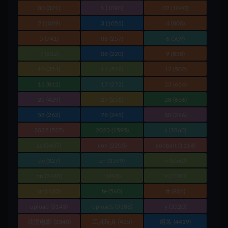
00
(321)
1
(1090)
02
(1040)
2
(1089)
3
(1051)
4
(800)
5
(741)
06
(257)
6
(509)
7
(632)
08
(220)
9
(858)
10
(354)
11
(549)
12
(502)
16
(812)
17
(272)
23
(614)
25
(429)
27
(251)
28
(636)
58
(262)
78
(245)
80
(296)
2022
(527)
2023
(1595)
a
(2860)
as
(3407)
con
(2205)
content
(1114)
de
(327)
en
(3599)
n
(3560)
on
(3448)
r
(498)
s
(2190)
sr
(1633)
te
(560)
tt
(901)
upload
(3143)
uploads
(3388)
y
(3520)
动漫电影
(3340)
工具玩具
(435)
组装
(4419)