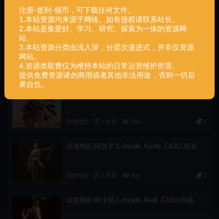
注册-签到-领币，可下载任何文件。
相关文章
1.本站资源均来源于网络。如有侵权请联系站长。
2.本站是集爱好、学习、研究、探索为一体的资源网
站。
动漫电影,莫甘娜,1-6,scale ,Morgana ,CA3D,组
3.本站资源分类由浅入深，分层次递进式，并非仅资源
装
网站。
4.资源类取费仅为维持本站的日常运营维护所需。
动漫电影
1 年前
600
2
提供免费资源请勿商用或者其他非法用途，否则一切后
果自负。
动漫电影,枪神,Scale ,Vash ,CA3D,组装
动漫电影
1 年前
350
2
动漫电影,阿波罗,1-6scale, Apolo ,CA3D,组装
动漫电影
1 年前
304
2
动漫电影,阿卡丽,1-6scale, Akali ,CA3D,组装