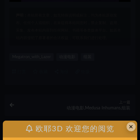
声明：
本站所有文章，如无特殊说明或标注，均为本站原创发
布。任何个人或组织，在未征得本站同意时，禁止复制、盗用、
采集、发布本站内容到任何网站、书籍等各类媒体平台。如若本
站内容侵犯了原著者的合法权益，可联系我们进行处理。
Megatron_with_Lazer
动漫电影
组装
打赏
收藏
海报
链接
上一篇
动漫电影,Medusa Inhumans,组装
×
欧耶3D 欢迎您的阅览
下一篇
动漫电影,Merged_GANTZ,组装