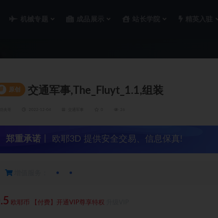
机械专题
成品展示
站长学院
精英入驻
交通军事,The_Fluyt_1.1,组装
#
原创
功夫哥
2022-12-04
交通军事
0
26
郑重承诺
丨 欧耶3D 提供安全交易、信息保真!
增值服务：
.5
欧耶币
【付费】开通VIP尊享特权
升级VIP