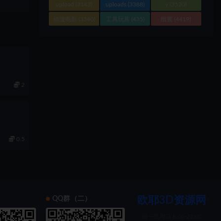
upload
(3143)
uploads
(3388)
y
(3520)
动漫电影
(3340)
工具玩具
(435)
组装
(4419)
2
0.5
欧耶3D资源网
）
QQ群（二）
周一至周日 8:00-22:00