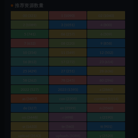
推荐资源数量
00
(321)
1
(1090)
02
(1040)
2
(1089)
3
(1051)
4
(800)
5
(741)
06
(257)
6
(509)
7
(632)
08
(220)
9
(858)
10
(354)
11
(549)
12
(502)
16
(812)
17
(272)
23
(614)
25
(429)
27
(251)
28
(636)
58
(262)
78
(245)
80
(296)
2022
(527)
2023
(1595)
a
(2860)
as
(3407)
con
(2205)
content
(1114)
de
(327)
en
(3599)
n
(3560)
on
(3448)
r
(498)
s
(2190)
sr
(1633)
te
(560)
tt
(901)
upload
(3143)
uploads
(3388)
y
(3520)