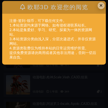
上一篇
×
欧耶3D 欢迎您的阅览
交通军事,PS – Dwarven Airship,组装
注册-签到-领币，可下载任何文件。
下一篇
1.本站资源均来源于网络。如有侵权请联系站长。
交通军事,Mine Resistant Ambush Protected Vehicle
2.本站是集爱好、学习、研究、探索为一体的资源网
MaXXPro 3D Model,组装
站。
相关文章
3.本站资源分类由浅入深，分层次递进式，并非仅资源
网站。
4.资源类取费仅为维持本站的日常运营维护所需。
动漫电影,莫甘娜,1-6,scale ,Morgana ,CA3D,组
提供免费资源请勿商用或者其他非法用途，否则一切后
装
果自负。
动漫电影
1 年前
597
2
动漫电影,枪神,Scale ,Vash ,CA3D,组装
动漫电影
1 年前
349
2
动漫电影,阿波罗,1-6scale, Apolo ,CA3D,组装