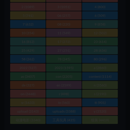
2
(1089)
3
(1051)
4
(800)
5
(741)
06
(257)
6
(509)
7
(632)
08
(220)
9
(858)
10
(354)
11
(549)
12
(502)
16
(812)
17
(272)
23
(614)
25
(429)
27
(251)
28
(636)
58
(262)
78
(245)
80
(296)
2022
(527)
2023
(1595)
a
(2860)
as
(3407)
con
(2205)
content
(1114)
de
(327)
en
(3599)
n
(3560)
on
(3448)
r
(498)
s
(2190)
sr
(1633)
te
(560)
tt
(901)
upload
(3143)
uploads
(3388)
y
(3520)
动漫电影
(3340)
工具玩具
(435)
组装
(4419)