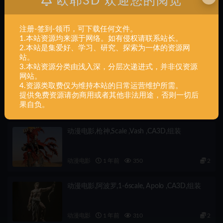
欧耶3D 欢迎您的阅览
下一篇
交通军事,Koenigsegg Agera RS 2015 3D Model,组装
注册-签到-领币，可下载任何文件。
1.本站资源均来源于网络。如有侵权请联系站长。
2.本站是集爱好、学习、研究、探索为一体的资源网
相关文章
站。
3.本站资源分类由浅入深，分层次递进式，并非仅资源
网站。
动漫电影,莫甘娜,1-6,scale ,Morgana ,CA3D,组
4.资源类取费仅为维持本站的日常运营维护所需。
装
提供免费资源请勿商用或者其他非法用途，否则一切后
果自负。
动漫电影
1 年前
600
2
动漫电影,枪神,Scale ,Vash ,CA3D,组装
动漫电影
1 年前
350
2
动漫电影,阿波罗,1-6scale, Apolo ,CA3D,组装
动漫电影
1 年前
310
2