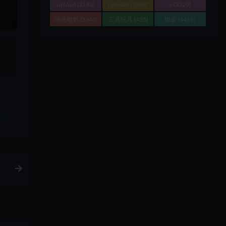
upload
(3143)
uploads
(3388)
y
(3520)
动漫电影
(3340)
工具玩具
(435)
组装
(4419)
、
链接