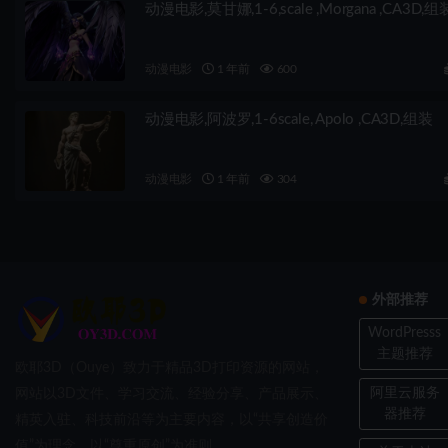
动漫电影,莫甘娜,1-6,scale ,Morgana ,CA3D,组
动漫电影
1 年前
600
动漫电影,阿波罗,1-6scale, Apolo ,CA3D,组装
动漫电影
1 年前
304
外部推荐
WordPresss
主题推荐
欧耶3D（Ouye）致力于精品3D打印资源的网站，
阿里云服务
网站以3D文件、学习交流、经验分享、产品展示、
器推荐
精英入驻、科技前沿等为主要内容，以“共享创造价
值”为理念，以“尊重原创”为准则。