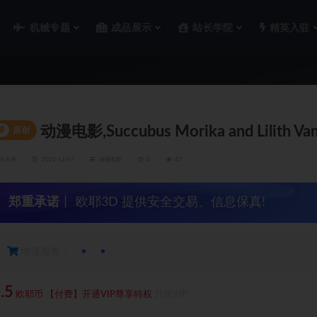
机械专题
成品展示
站长学院
精英入驻
动漫电影,Succubus Morika and Lilith Vam
#
原创
功夫哥
2022-12-07
动漫电影
0
47
郑重承诺
丨 欧耶3D 提供安全交易、信息保真!
增值服务：
.5
欧耶币
【付费】开通VIP尊享特权
升级VIP