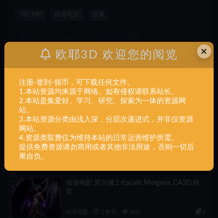
TRUMP
动漫电影
组装
打赏
收藏
海报
链接
×
欧耶3D 欢迎您的阅览
注册-签到-领币，可下载任何文件。
上一篇
1.本站资源均来源于网络。如有侵权请联系站长。
动漫电影,Tron_-_Light_Cycle,组装
2.本站是集爱好、学习、研究、探索为一体的资源网
站。
3.本站资源分类由浅入深，分层次递进式，并非仅资源
下一篇
网站。
动漫电影,TSaber – Ghost Rider Statue,组装
4.资源类取费仅为维持本站的日常运营维护所需。
提供免费资源请勿商用或者其他非法用途，否则一切后
果自负。
相关文章
动漫电影,莫甘娜,1-6,scale ,Morgana ,CA3D,组
装
动漫电影
1 年前
600
2