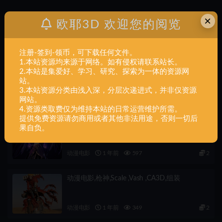
×
欧耶3D 欢迎您的阅览
上一篇
动漫电影,uploads_files_2516650_ZORO_01,组装
注册-签到-领币，可下载任何文件。
1.本站资源均来源于网络。如有侵权请联系站长。
下一篇
2.本站是集爱好、学习、研究、探索为一体的资源网
动漫电影,Venom hulk,组装
站。
3.本站资源分类由浅入深，分层次递进式，并非仅资源
相关文章
网站。
4.资源类取费仅为维持本站的日常运营维护所需。
提供免费资源请勿商用或者其他非法用途，否则一切后
动漫电影,莫甘娜,1-6,scale ,Morgana ,CA3D,组
果自负。
装
动漫电影
1 年前
597
2
动漫电影,枪神,Scale ,Vash ,CA3D,组装
动漫电影
1 年前
349
2