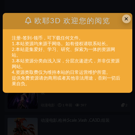
×
欧耶3D 欢迎您的阅览
上一篇
动漫电影,Dragon,Trappers,Lodge,Tiger,Samurai,Tengashi,
组装
注册-签到-领币，可下载任何文件。
1.本站资源均来源于网络。如有侵权请联系站长。
2.本站是集爱好、学习、研究、探索为一体的资源网
下一篇
站。
动漫电影,Eren,Titan,Transformation,组装
3.本站资源分类由浅入深，分层次递进式，并非仅资源
网站。
相关文章
4.资源类取费仅为维持本站的日常运营维护所需。
提供免费资源请勿商用或者其他非法用途，否则一切后
果自负。
动漫电影,莫甘娜,1-6,scale ,Morgana ,CA3D,组
装
动漫电影
1 年前
597
2
动漫电影,枪神,Scale ,Vash ,CA3D,组装