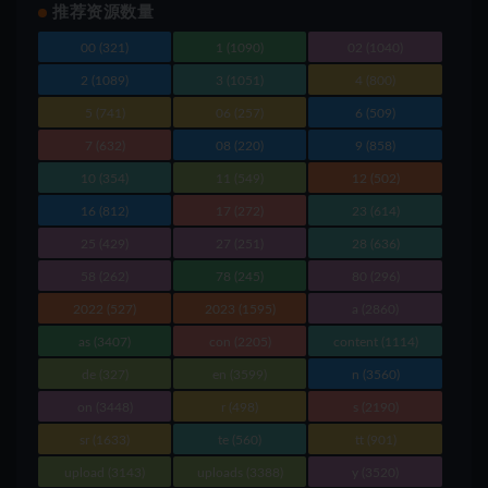
推荐资源数量
00
(321)
1
(1090)
02
(1040)
2
(1089)
3
(1051)
4
(800)
5
(741)
06
(257)
6
(509)
7
(632)
08
(220)
9
(858)
10
(354)
11
(549)
12
(502)
16
(812)
17
(272)
23
(614)
25
(429)
27
(251)
28
(636)
58
(262)
78
(245)
80
(296)
2022
(527)
2023
(1595)
a
(2860)
as
(3407)
con
(2205)
content
(1114)
de
(327)
en
(3599)
n
(3560)
on
(3448)
r
(498)
s
(2190)
sr
(1633)
te
(560)
tt
(901)
upload
(3143)
uploads
(3388)
y
(3520)