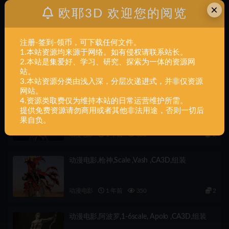
上一篇
×
欧耶3D 欢迎您的阅览
动漫电影,uploads,files,2759101,Raphtalia,STL,组装
注册-签到-领币，可下载任何文件。
下一篇
1.本站资源均来源于网络。如有侵权请联系站长。
动漫电影,Wasp,组装
2.本站是集爱好、学习、研究、探索为一体的资源网
站。
相关文章
3.本站资源分类由浅入深，分层次递进式，并非仅资源
网站。
4.资源类取费仅为维持本站的日常运营维护所需。
动漫电影,莫甘娜,1-6,scale ,Morgana ,CA3D,组
提供免费资源请勿商用或者其他非法用途，否则一切后
装
果自负。
动漫电影
1 年前
600
2
动漫电影,枪神,Scale ,Vash ,CA3D,组装
动漫电影
1 年前
350
2
动漫电影,阿波罗,1-6scale, Apolo ,CA3D,组装