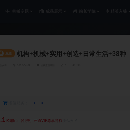
机械专题
成品展示
站长学院
精英入驻
机构+机械+实用+创造+日常生活+38种
#
原创
功夫哥
2022-04-28
机械原理动图
0
289
郑重承诺
丨 欧耶3D 提供安全交易、信息保真!
增值服务：
.1
欧耶币
【付费】开通VIP尊享特权
升级VIP