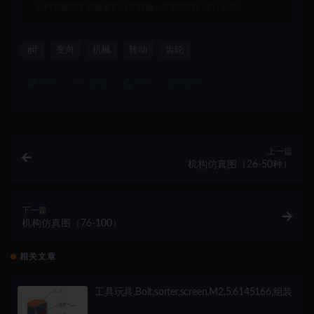
站内容侵犯了原著者的合法权益，可联系我们进行处理。
gif
变向
机械
转动
齿轮
打赏
收藏
海报
链接
上一篇
机构仿真图（26-50种）
下一篇
机构仿真图（76-100）
相关文章
工具玩具,Bolt,sorter,screen,M2,5,6145166,组装