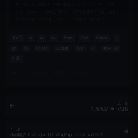
布。任何个人或组织，在未征得本站同意时，禁止复制、盗用、
采集、发布本站内容到任何网站、书籍等各类媒体平台。如若本
站内容侵犯了原著者的合法权益，可联系我们进行处理。
1605
a
as
en
from
God
Kratos
n
of
on
upload
uploads
War
y
动漫电影
组装
打赏
收藏
海报
链接
上一篇
动漫电影,Kinjo,组装
下一篇
动漫电影,Kratos,God,Of,War,Ragnarok,fanart,组装