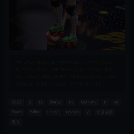
声明：
本站所有文章，如无特殊说明或标注，均为本站原创发
布。任何个人或组织，在未征得本站同意时，禁止复制、盗用、
采集、发布本站内容到任何网站、书籍等各类媒体平台。如若本
站内容侵犯了原著者的合法权益，可联系我们进行处理。
2022
a
as
Derby
en
Jigglystix
n
on
Peach
Roller
upload
uploads
y
动漫电影
组装