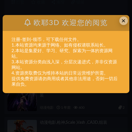
打赏
收藏
海报
链接
×
欧耶3D 欢迎您的阅览
上一篇
动漫电影,Painters,Delight,by,3Dartman,full,version,组装
注册-签到-领币，可下载任何文件。
1.本站资源均来源于网络。如有侵权请联系站长。
2.本站是集爱好、学习、研究、探索为一体的资源网
下一篇
站。
动漫电影,pichu,charger,(1),组装
3.本站资源分类由浅入深，分层次递进式，并非仅资源
网站。
4.资源类取费仅为维持本站的日常运营维护所需。
相关文章
提供免费资源请勿商用或者其他非法用途，否则一切后
果自负。
动漫电影,莫甘娜,1-6,scale ,Morgana ,CA3D,组
装
动漫电影
1 年前
600
2
动漫电影,枪神,Scale ,Vash ,CA3D,组装