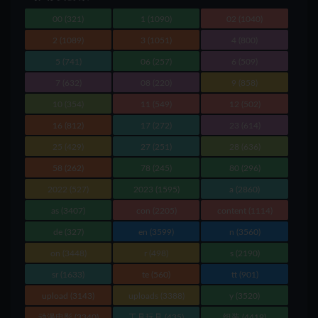
00
(321)
1
(1090)
02
(1040)
2
(1089)
3
(1051)
4
(800)
5
(741)
06
(257)
6
(509)
7
(632)
08
(220)
9
(858)
10
(354)
11
(549)
12
(502)
16
(812)
17
(272)
23
(614)
25
(429)
27
(251)
28
(636)
58
(262)
78
(245)
80
(296)
2022
(527)
2023
(1595)
a
(2860)
as
(3407)
con
(2205)
content
(1114)
de
(327)
en
(3599)
n
(3560)
on
(3448)
r
(498)
s
(2190)
sr
(1633)
te
(560)
tt
(901)
upload
(3143)
uploads
(3388)
y
(3520)
动漫电影
(3340)
工具玩具
(435)
组装
(4419)