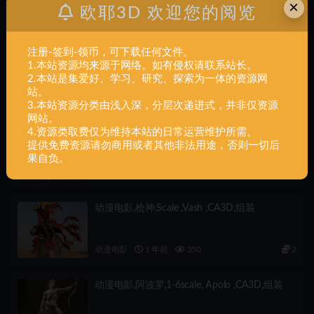
×
动漫电影,Pop,Minis,TMNT,组装
欧耶3D 欢迎您的阅览
下一篇
注册-签到-领币，可下载任何文件。
动漫电影,Q,Bee,Darkstalkers,组装
1.本站资源均来源于网络。如有侵权请联系站长。
2.本站是集爱好、学习、研究、探索为一体的资源网
站。
相关文章
3.本站资源分类由浅入深，分层次递进式，并非仅资源
网站。
动漫电影,莫甘娜,1-6,scale ,Morgana ,CA3D,组
4.资源类取费仅为维持本站的日常运营维护所需。
装
提供免费资源请勿商用或者其他非法用途，否则一切后
果自负。
动漫电影
1 年前
600
2
动漫电影,枪神,Scale ,Vash ,CA3D,组装
动漫电影
1 年前
350
2
动漫电影,阿波罗,1-6scale, Apolo ,CA3D,组装