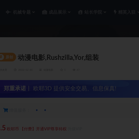
机械专题
成品展示
站长学院
精英入驻
动漫电影,Rushzilla,Yor,组装
#
原创
功夫哥
2022-12-30
动漫电影
1
47
郑重承诺
丨 欧耶3D 提供安全交易、信息保真!
增值服务：
.5
欧耶币
【付费】开通VIP尊享特权
升级VIP