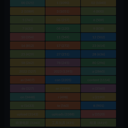
00
(321)
1
(1090)
02
(1040)
2
(1089)
3
(1051)
4
(800)
5
(741)
06
(257)
6
(509)
7
(632)
08
(220)
9
(858)
10
(354)
11
(549)
12
(502)
16
(812)
17
(272)
23
(614)
25
(429)
27
(251)
28
(636)
58
(262)
78
(245)
80
(296)
2022
(527)
2023
(1595)
a
(2860)
as
(3407)
con
(2205)
content
(1114)
de
(327)
en
(3599)
n
(3560)
on
(3448)
r
(498)
s
(2190)
sr
(1633)
te
(560)
tt
(901)
upload
(3143)
uploads
(3388)
y
(3520)
动漫电影
(3340)
工具玩具
(435)
组装
(4419)