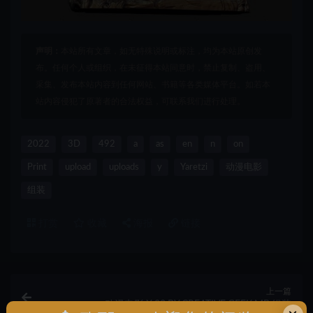
声明：
本站所有文章，如无特殊说明或标注，均为本站原创发
布。任何个人或组织，在未征得本站同意时，禁止复制、盗用、
采集、发布本站内容到任何网站、书籍等各类媒体平台。如若本
站内容侵犯了原著者的合法权益，可联系我们进行处理。
2022
3D
492
a
as
en
n
on
Print
upload
uploads
y
Yaretzi
动漫电影
组装
打赏
收藏
海报
链接
上一篇
动漫电影,X,23,BY,CREATIVE,GEEK,MB,组装