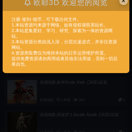
×
欧耶3D 欢迎您的阅览
下一篇
注册-签到-领币，可下载任何文件。
动漫电影,Yoda,Star,Wars,3D,Modes,组装
1.本站资源均来源于网络。如有侵权请联系站长。
2.本站是集爱好、学习、研究、探索为一体的资源网
相关文章
站。
3.本站资源分类由浅入深，分层次递进式，并非仅资源
网站。
动漫电影,莫甘娜,1-6,scale ,Morgana ,CA3D,组
4.资源类取费仅为维持本站的日常运营维护所需。
装
提供免费资源请勿商用或者其他非法用途，否则一切后
果自负。
动漫电影
1 年前
610
2
动漫电影,枪神,Scale ,Vash ,CA3D,组装
动漫电影
1 年前
350
2
动漫电影,阿波罗,1-6scale, Apolo ,CA3D,组装