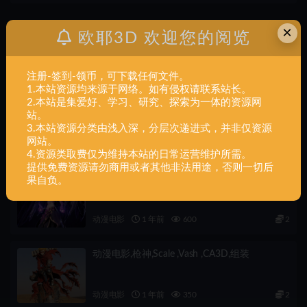
×
欧耶3D 欢迎您的阅览
上一篇
动漫电影,Kaneda,from,Akira,组装
注册-签到-领币，可下载任何文件。
1.本站资源均来源于网络。如有侵权请联系站长。
下一篇
2.本站是集爱好、学习、研究、探索为一体的资源网
动漫电影,Lady,Sin,part1,组装
站。
3.本站资源分类由浅入深，分层次递进式，并非仅资源
网站。
相关文章
4.资源类取费仅为维持本站的日常运营维护所需。
提供免费资源请勿商用或者其他非法用途，否则一切后
动漫电影,莫甘娜,1-6,scale ,Morgana ,CA3D,组
果自负。
装
动漫电影
1 年前
600
2
动漫电影,枪神,Scale ,Vash ,CA3D,组装
动漫电影
1 年前
350
2