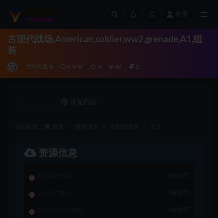
登录
全部
古现代战场,American,soldier,ww2,grenade,A1,组
装
古现代战场
4 年前
0
48
2
详情介绍
常见问题
当前位置：
首页
微缩场景
古现代战场
正文
资源信息
普通用户特权：
2欧耶币
会员用户特权：
2欧耶币
永久会员用户特权：
2欧耶币