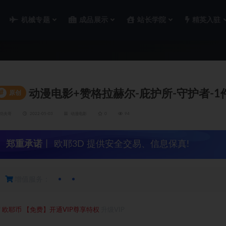
机械专题
成品展示
站长学院
精英入驻
动漫电影+赞格拉赫尔-庇护所-守护者-1
#
原创
功夫哥
2022-05-03
动漫电影
0
94
郑重承诺
丨 欧耶3D 提供安全交易、信息保真!
增值服务：
0
欧耶币
【免费】开通VIP尊享特权
升级VIP