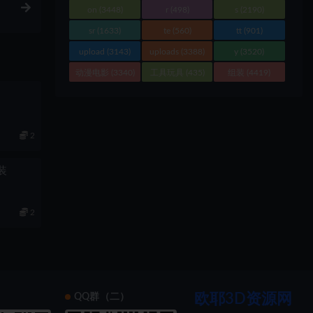
on
(3448)
r
(498)
s
(2190)
sr
(1633)
te
(560)
tt
(901)
upload
(3143)
uploads
(3388)
y
(3520)
动漫电影
(3340)
工具玩具
(435)
组装
(4419)
2
组装
2
欧耶3D资源网
）
QQ群（二）