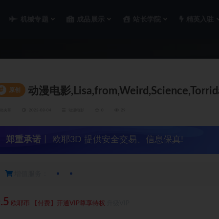
机械专题
成品展示
站长学院
精英入驻
动漫电影,Lisa,from,Weird,Science,Torri
#
原创
功夫哥
2023-08-04
动漫电影
0
29
郑重承诺
丨 欧耶3D 提供安全交易、信息保真!
增值服务：
.5
欧耶币
【付费】开通VIP尊享特权
升级VIP