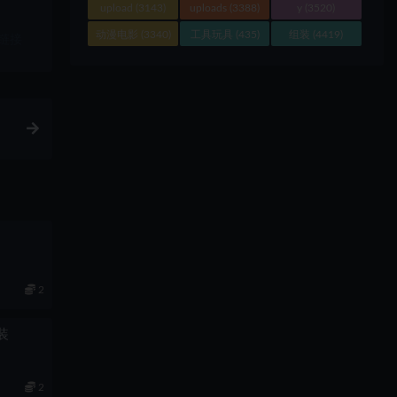
upload
(3143)
uploads
(3388)
y
(3520)
动漫电影
(3340)
工具玩具
(435)
组装
(4419)
链接
2
组装
2