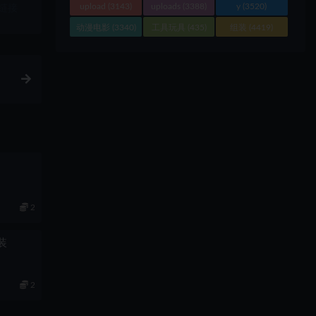
upload
(3143)
uploads
(3388)
y
(3520)
链接
动漫电影
(3340)
工具玩具
(435)
组装
(4419)
2
组装
2