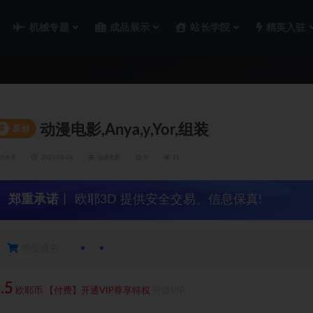
机械专题
成品展示
站长学院
精英入驻
动漫电影,Anya,y,Yor,组装
#
原创
功夫哥
2023-08-06
动漫电影
0
21
郑重承诺
丨 欧耶3D 提供安全交易、信息保真!
增值服务：
.5
欧耶币
【付费】开通VIP尊享特权
升级VIP