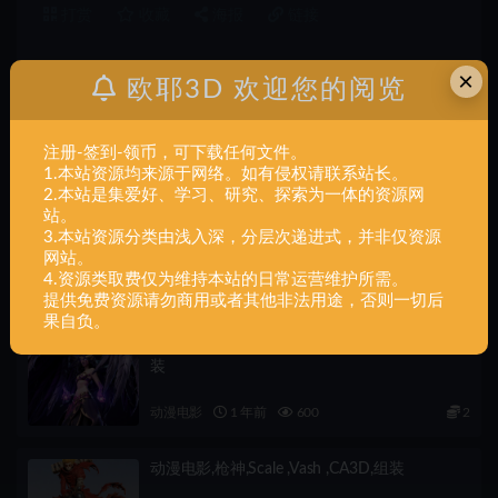
打赏
收藏
海报
链接
×
欧耶3D 欢迎您的阅览
上一篇
动漫电影+神龙-场景-手办-精细-18件+组装
注册-签到-领币，可下载任何文件。
1.本站资源均来源于网络。如有侵权请联系站长。
2.本站是集爱好、学习、研究、探索为一体的资源网
站。
下一篇
3.本站资源分类由浅入深，分层次递进式，并非仅资源
动漫电影+忍者-性感-女-上半身-1件+一体
网站。
4.资源类取费仅为维持本站的日常运营维护所需。
相关文章
提供免费资源请勿商用或者其他非法用途，否则一切后
果自负。
动漫电影,莫甘娜,1-6,scale ,Morgana ,CA3D,组
装
动漫电影
1 年前
600
2
动漫电影,枪神,Scale ,Vash ,CA3D,组装