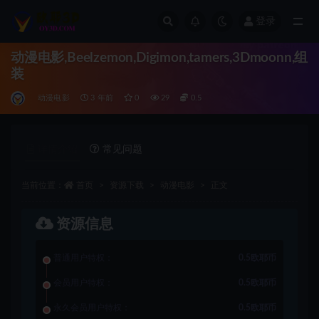
登录
全部
动漫电影,Beelzemon,Digimon,tamers,3Dmoonn,组
装
动漫电影
3 年前
0
29
0.5
详情介绍
常见问题
当前位置：
首页
资源下载
动漫电影
正文
资源信息
普通用户特权：
0.5欧耶币
会员用户特权：
0.5欧耶币
永久会员用户特权：
0.5欧耶币