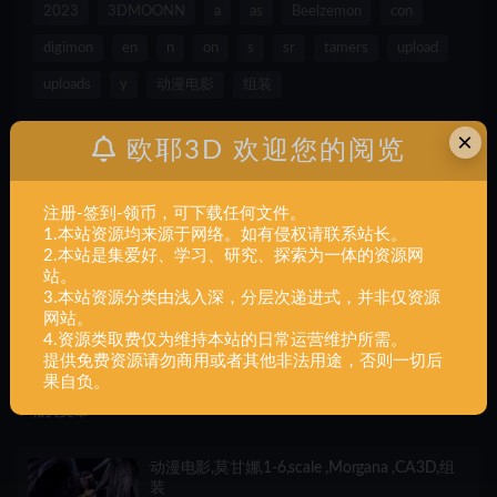
2023
3DMOONN
a
as
Beelzemon
con
digimon
en
n
on
s
sr
tamers
upload
uploads
y
动漫电影
组装
×
打赏
收藏
海报
链接
欧耶3D 欢迎您的阅览
注册-签到-领币，可下载任何文件。
1.本站资源均来源于网络。如有侵权请联系站长。
上一篇
2.本站是集爱好、学习、研究、探索为一体的资源网
动漫电影,Battle,Sister,Superior,组装
站。
3.本站资源分类由浅入深，分层次递进式，并非仅资源
网站。
4.资源类取费仅为维持本站的日常运营维护所需。
下一篇
动漫电影,Big,Boss,GAMBODY,组装
提供免费资源请勿商用或者其他非法用途，否则一切后
果自负。
相关文章
动漫电影,莫甘娜,1-6,scale ,Morgana ,CA3D,组
装