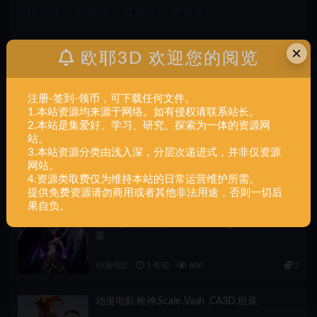
打赏
收藏
海报
链接
×
欧耶3D 欢迎您的阅览
上一篇
动漫电影,Cyberpunk,Mitsuri,组装
注册-签到-领币，可下载任何文件。
1.本站资源均来源于网络。如有侵权请联系站长。
2.本站是集爱好、学习、研究、探索为一体的资源网
站。
下一篇
3.本站资源分类由浅入深，分层次递进式，并非仅资源
动漫电影,DarkwingDuck,组装
网站。
4.资源类取费仅为维持本站的日常运营维护所需。
相关文章
提供免费资源请勿商用或者其他非法用途，否则一切后
果自负。
动漫电影,莫甘娜,1-6,scale ,Morgana ,CA3D,组
装
动漫电影
1 年前
600
2
动漫电影,枪神,Scale ,Vash ,CA3D,组装