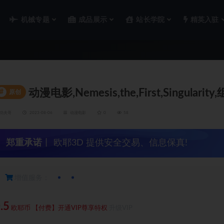
机械专题
成品展示
站长学院
精英入驻
动漫电影,Nemesis,the,First,Singularity
#
原创
功夫哥
2023-08-06
动漫电影
0
58
郑重承诺
丨 欧耶3D 提供安全交易、信息保真!
增值服务：
.5
欧耶币
【付费】开通VIP尊享特权
升级VIP