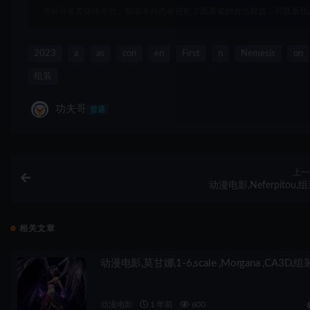
书籍等各类媒体平台。如若本站内容侵犯了原著者的合法权益，可联系我
2023
a
as
con
en
First
n
Nemesis
on
组装
功夫哥
普通
上一
动漫电影,Neferpitou,
相关文章
动漫电影,莫甘娜,1-6,scale ,Morgana ,CA3D,组
动漫电影
1 年前
600