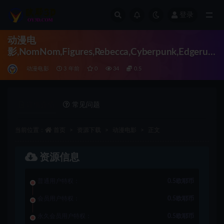
登录
全部
动漫电
影,NomNom,Figures,Rebecca,Cyberpunk,Edgerun
ners,组装
动漫电影
3 年前
0
34
0.5
详情介绍
常见问题
当前位置：
首页
资源下载
动漫电影
正文
资源信息
普通用户特权：
0.5欧耶币
会员用户特权：
0.5欧耶币
永久会员用户特权：
0.5欧耶币