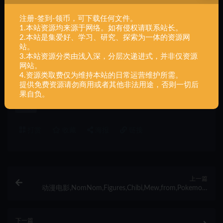
布。任何个人或组织，在未征得本站同意时，禁止复制、盗用、
采集、发布本站内容到任何网站、书籍等各类媒体平台。如若本
注册-签到-领币，可下载任何文件。
站内容侵犯了原著者的合法权益，可联系我们进行处理。
1.本站资源均来源于网络。如有侵权请联系站长。
2.本站是集爱好、学习、研究、探索为一体的资源网
站。
3.本站资源分类由浅入深，分层次递进式，并非仅资源
2023
a
as
con
CYBERPUNK
de
网站。
Edgerunners
en
Figures
n
nomnom
on
4.资源类取费仅为维持本站的日常运营维护所需。
提供免费资源请勿商用或者其他非法用途，否则一切后
Rebecca
s
sr
upload
uploads
y
动漫电影
果自负。
组装
打赏
收藏
海报
链接
上一篇
动漫电影,NomNom,Figures,Chibi,Mew,from,Pokemon,
组装
下一篇