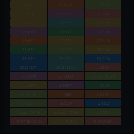
2
(1089)
3
(1051)
4
(800)
5
(741)
06
(257)
6
(509)
7
(632)
08
(220)
9
(858)
10
(354)
11
(549)
12
(502)
16
(812)
17
(272)
23
(614)
25
(429)
27
(251)
28
(636)
58
(262)
78
(245)
80
(296)
2022
(527)
2023
(1595)
a
(2860)
as
(3407)
con
(2205)
content
(1114)
de
(327)
en
(3599)
n
(3560)
on
(3448)
r
(498)
s
(2190)
sr
(1633)
te
(560)
tt
(901)
upload
(3143)
uploads
(3388)
y
(3520)
动漫电影
(3340)
工具玩具
(435)
组装
(4419)