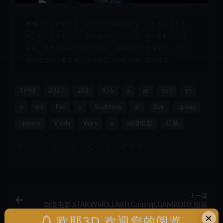
声明：
本站所有文章，如无特殊说明或标注，均为本站原创发
布。任何个人或组织，在未征得本站同意时，禁止复制、盗用、
采集、发布本站内容到任何网站、书籍等各类媒体平台。如若本
站内容侵犯了原著者的合法权益，可联系我们进行处理。
1940
2023
261
455
a
as
con
en
n
on
Paz
s
Sculpture
sr
Star
upload
uploads
Viszla
Wars
y
动漫电影
组装
打赏
收藏
海报
链接
上一篇
动漫电影,STAR,WARS,LAATi,Gunship,GAMBODY,组装
×
欧耶3D 欢迎您的阅览