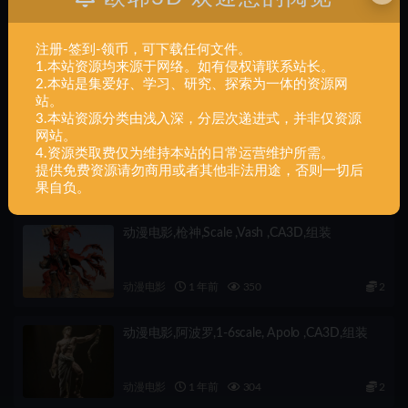
下一篇
动漫电影,Star,Wars,The,Armorer,Sculpture,组装
注册-签到-领币，可下载任何文件。
1.本站资源均来源于网络。如有侵权请联系站长。
2.本站是集爱好、学习、研究、探索为一体的资源网
相关文章
站。
3.本站资源分类由浅入深，分层次递进式，并非仅资源
动漫电影,莫甘娜,1-6,scale ,Morgana ,CA3D,组
网站。
装
4.资源类取费仅为维持本站的日常运营维护所需。
提供免费资源请勿商用或者其他非法用途，否则一切后
果自负。
动漫电影
1 年前
600
2
动漫电影,枪神,Scale ,Vash ,CA3D,组装
动漫电影
1 年前
350
2
动漫电影,阿波罗,1-6scale, Apolo ,CA3D,组装
动漫电影
1 年前
304
2