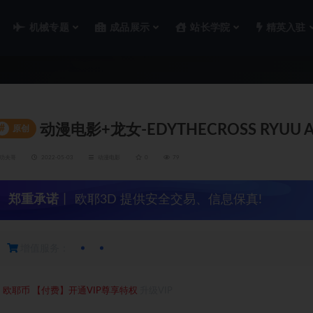
机械专题
成品展示
站长学院
精英入驻
动漫电影+龙女-EDYTHECROSS RYUU A
#
原创
功夫哥
2022-05-03
动漫电影
0
79
郑重承诺
丨 欧耶3D 提供安全交易、信息保真!
增值服务：
5
欧耶币
【付费】开通VIP尊享特权
升级VIP