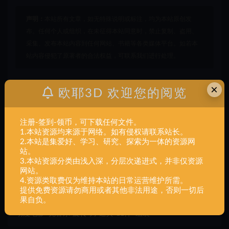
声明：
本站所有文章，如无特殊说明或标注，均为本站原创发
布。任何个人或组织，在未征得本站同意时，禁止复制、盗用、
采集、发布本站内容到任何网站、书籍等各类媒体平台。如若本
站内容侵犯了原著者的合法权益，可联系我们进行处理。
×
壳
恐龙蛋
龙
欧耶3D 欢迎您的阅览
打赏
收藏
海报
链接
注册-签到-领币，可下载任何文件。
1.本站资源均来源于网络。如有侵权请联系站长。
2.本站是集爱好、学习、研究、探索为一体的资源网
站。
3.本站资源分类由浅入深，分层次递进式，并非仅资源
上一篇
动漫电影+恐龙-小-阿拉贡-可爱-15件+组装
网站。
4.资源类取费仅为维持本站的日常运营维护所需。
提供免费资源请勿商用或者其他非法用途，否则一切后
果自负。
下一篇
动漫电影+克鲁尔-旋转-刀-道具-11件+组装