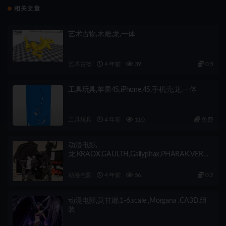
相关文章
艺术古物,木雕,龙,一体
艺术古物
4 年前
39
0.5
工具玩具,苹果4S,iPhone,4S,手机壳,龙,一体
工具玩具
4 年前
110
免费
动漫电影,
龙,KRAOX,GAULTH,Gallyphax,PHARAK,VERUS
S,ZOOLE,WUGGLAZ,8条,组装
动漫电影
4 年前
56
0.2
动漫电影,莫甘娜,1-6,scale ,Morgana ,CA3D,组
装