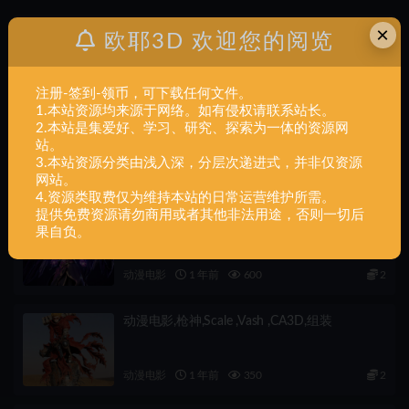
×
欧耶3D 欢迎您的阅览
上一篇
动漫电影+法师-学徒-死灵-1件+一体
注册-签到-领币，可下载任何文件。
1.本站资源均来源于网络。如有侵权请联系站长。
下一篇
2.本站是集爱好、学习、研究、探索为一体的资源网
动漫电影+对马战鬼-武士-Ghost of Tsushima-對馬戰
站。
鬼-11件-1.06G+组装
3.本站资源分类由浅入深，分层次递进式，并非仅资源
相关文章
网站。
4.资源类取费仅为维持本站的日常运营维护所需。
提供免费资源请勿商用或者其他非法用途，否则一切后
动漫电影,莫甘娜,1-6,scale ,Morgana ,CA3D,组
果自负。
装
动漫电影
1 年前
600
2
动漫电影,枪神,Scale ,Vash ,CA3D,组装
动漫电影
1 年前
350
2