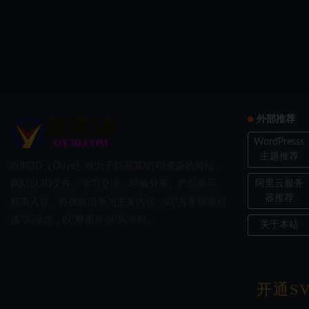
外部推荐
WordPresss
主题推荐
欧耶3D（Ouye）致力于精品3D打印资源的网站，
阿里云服务
网站以3D文件、学习交流、经验分享、产品展示、
器推荐
精英入驻、科技前沿等为主要内容，以“共享创造价
值”为理念，以“尊重原创”为准则。
关于本站
开通SV
Copyri