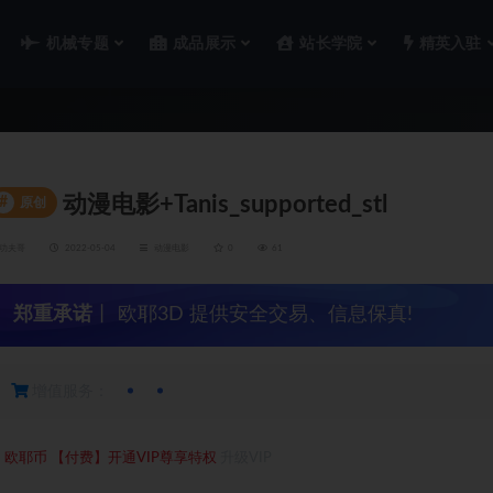
机械专题
成品展示
站长学院
精英入驻
动漫电影+Tanis_supported_stl
#
原创
功夫哥
2022-05-04
动漫电影
0
61
郑重承诺
丨 欧耶3D 提供安全交易、信息保真!
增值服务：
5
欧耶币
【付费】开通VIP尊享特权
升级VIP