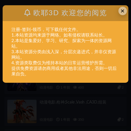
×
欧耶3D 欢迎您的阅览
上一篇
动漫电影+Roronoa Zoro v2
注册-签到-领币，可下载任何文件。
1.本站资源均来源于网络。如有侵权请联系站长。
下一篇
2.本站是集爱好、学习、研究、探索为一体的资源网
交通军事+Rifles Pack_3D Model
站。
3.本站资源分类由浅入深，分层次递进式，并非仅资源
相关文章
网站。
4.资源类取费仅为维持本站的日常运营维护所需。
提供免费资源请勿商用或者其他非法用途，否则一切后
动漫电影,莫甘娜,1-6,scale ,Morgana ,CA3D,组
果自负。
装
动漫电影
1 年前
600
2
动漫电影,枪神,Scale ,Vash ,CA3D,组装
动漫电影
1 年前
350
2