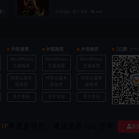
2
动漫电影
1 年前
449
外部推荐
外部推荐
外部推荐
QQ群（一
WordPresss
WordPresss
WordPresss
主题推荐
主题推荐
主题推荐
阿里云服务
阿里云服务
阿里云服务
器推荐
器推荐
器推荐
关于本站
关于本站
关于本站
ght © 2022
欧耶3D
- All rights reserved
|
豫ICP备202103XXXX号-X
|
经验交流探
IP
享更多特权，建议使用 QQ 登录
普