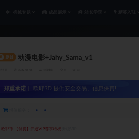
机械专题
成品展示
站长学院
精英入驻
动漫电影+Jahy_Sama_v1
#
原创
功夫哥
2022-05-06
动漫电影
0
53
郑重承诺
丨 欧耶3D 提供安全交易、信息保真!
增值服务：
1
欧耶币
【付费】开通VIP尊享特权
升级VIP