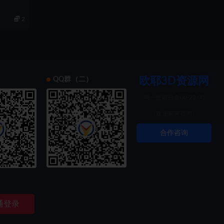
2
欧耶3D资源网
）
QQ群（二）
周一至周日 8:00-22:00
（欢迎前来咨询）
合作咨询
索创新
通登录