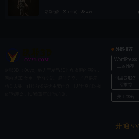
动漫电影
1 年前
304
外部推荐
WordPresss
主题推荐
欧耶3D（Ouye）致力于精品3D打印资源的网站，
阿里云服务
网站以3D文件、学习交流、经验分享、产品展示、
器推荐
精英入驻、科技前沿等为主要内容，以“共享创造价
值”为理念，以“尊重原创”为准则。
关于本站
Copyri
开通SV