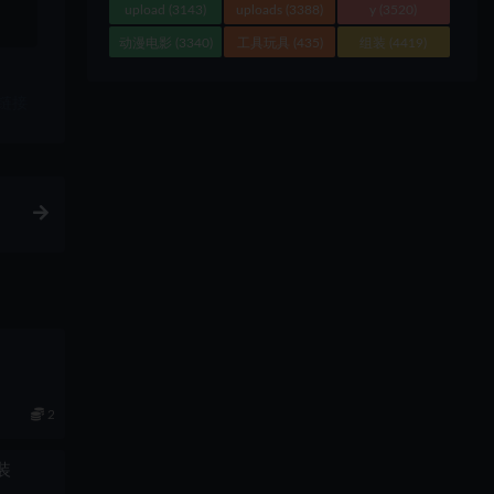
upload
(3143)
uploads
(3388)
y
(3520)
动漫电影
(3340)
工具玩具
(435)
组装
(4419)
链接
2
组装