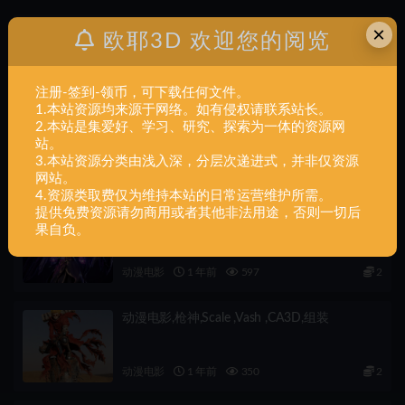
×
欧耶3D 欢迎您的阅览
上一篇
动漫电影+EllaArt – YunaFFX_Full-最终幻想10-尤娜
注册-签到-领币，可下载任何文件。
1.本站资源均来源于网络。如有侵权请联系站长。
下一篇
2.本站是集爱好、学习、研究、探索为一体的资源网
动漫电影+EllaArt – Yshtola 最终幻想 雅夏托拉ver2
站。
3.本站资源分类由浅入深，分层次递进式，并非仅资源
相关文章
网站。
4.资源类取费仅为维持本站的日常运营维护所需。
提供免费资源请勿商用或者其他非法用途，否则一切后
动漫电影,莫甘娜,1-6,scale ,Morgana ,CA3D,组
果自负。
装
动漫电影
1 年前
597
2
动漫电影,枪神,Scale ,Vash ,CA3D,组装
动漫电影
1 年前
350
2