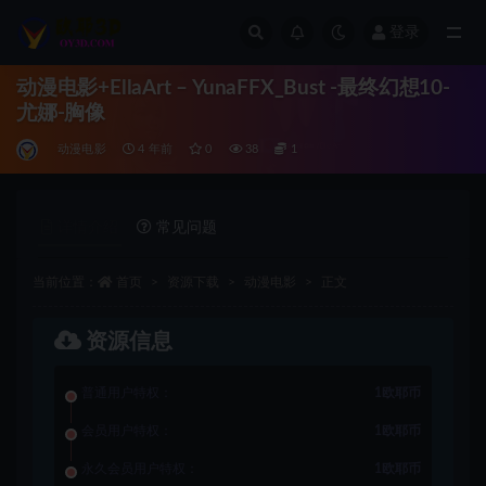
登录
全部
动漫电影+EllaArt – YunaFFX_Bust -最终幻想10-
尤娜-胸像
动漫电影
4 年前
0
38
1
详情介绍
常见问题
当前位置：
首页
资源下载
动漫电影
正文
资源信息
普通用户特权：
1欧耶币
会员用户特权：
1欧耶币
永久会员用户特权：
1欧耶币